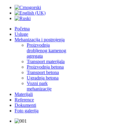
Početna
Usluge
Mehanizacija i postrojenja
Proizvodnja
drobljenog kamenog
agregata
Transport materijala
Proizvodnja betona
Transport betona
Ugradnja betona
Vozni park
mehanizacije
Materijali
Reference
Dokumenti
Foto galerija