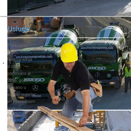
Usluge
Preduzeće
Krušo
Niskogradnja
d.o.o.
osnovano je
2006. godine i
upisano u
sudski registar
pri Privrednom
sudu u
Podgorici.
Pružamo