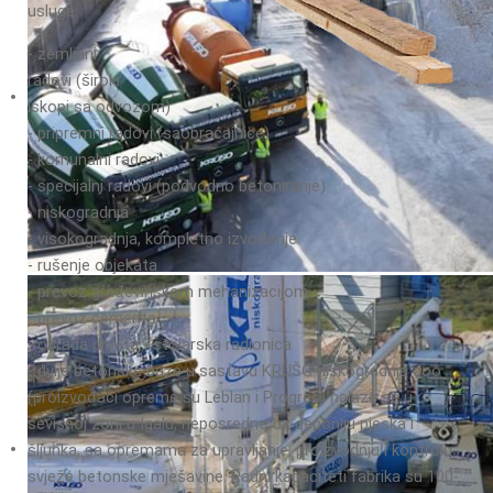
usluge:
- zemljani
radovi (široki
iskopi sa odvozom)
- pripremni radovi (saobraćajnice)
- komunalni radovi
- specijalni radovi (podvodno betoniranje)
- niskogradnja
- visokogradnja, kompletno izvođenje
- rušenje objekata
- prevoz građevinskom mehanizacijom
- prevoz cementa
- obrada drveta - stolarska radionica
- dvije betonske baze u sastavu KRUŠO niskogradnja doo
(proizvođači opreme su Leblan i Progres) nalaze se u
sevisnoj zoni u Igalu, neposredno uz deponiju pjeska i
šljunka, sa opremama za upravljanje, proizvodnju i kontrolu
svježe betonske mješavine. Radni kapaciteti fabrika su 100-