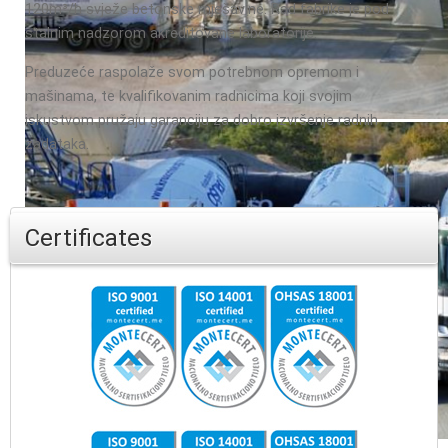
120m³/h svježe betonske mješavine. Rad fabrike je pod
stalnim nadzorom akreditovane laboratorije.
Preduzeće raspolaže svom potrebnom opremom i
mašinama, te kvalifikovanim radnicima koji svojim
iskustvom pružaju garanciju za dobro izvršenje radnih
zadataka.
Certificates