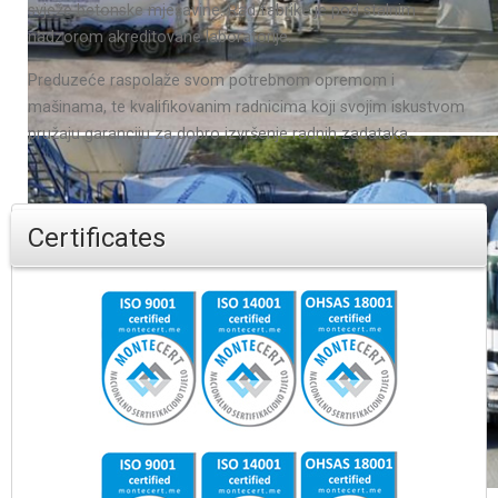
svježe betonske mješavine. Rad fabrike je pod stalnim
nadzorom akreditovane laboratorije.
Preduzeće raspolaže svom potrebnom opremom i
mašinama, te kvalifikovanim radnicima koji svojim iskustvom
pružaju garanciju za dobro izvršenje radnih zadataka.
Certificates