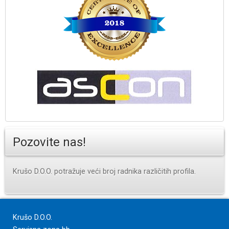
Pozovite nas!
Krušo D.O.O. potražuje veći broj radnika različitih profila.
Krušo D.O.O.