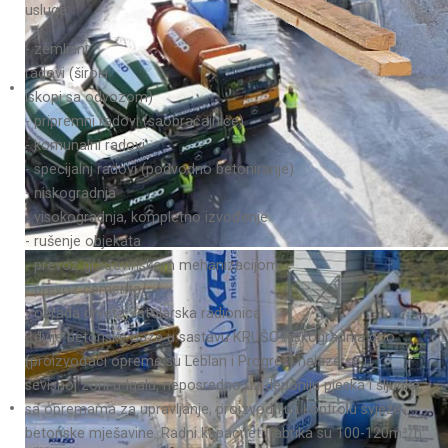
usluge:
- zemljani
radovi (široki
iskopi sa odvozom)
- pripremni radovi (saobraćajnice)
- komunalni radovi
- specijalni radovi (podvodno betoniranje)
- niskogradnja
- visokogradnja, kompletno izvođenje
- rušenje objekata
- prevoz građevinskom mehanizacijom
- prevoz cementa
- obrada drveta - stolarska radionica
- dvije betonske baze u sastavu KRUŠO niskogradnja doo
(proizvođači opreme su Leblan i Progres) nalaze se u
sevisnoj zoni u Igalu, neposredno uz deponiju pjeska i šljunka,
sa opremama za upravljanje, proizvodnju i kontrolu svježe
betonske mješavine. Radni kapaciteti fabrika su 100-120m³/h