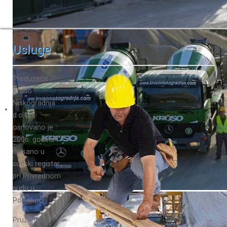
Usluge
Preduzeće
Krušo
Niskogradnja
d.o.o.
osnovano je
2006. godine i
upisano u
sudski registar
pri Privrednom
sudu u
Podgorici.
Pružamo